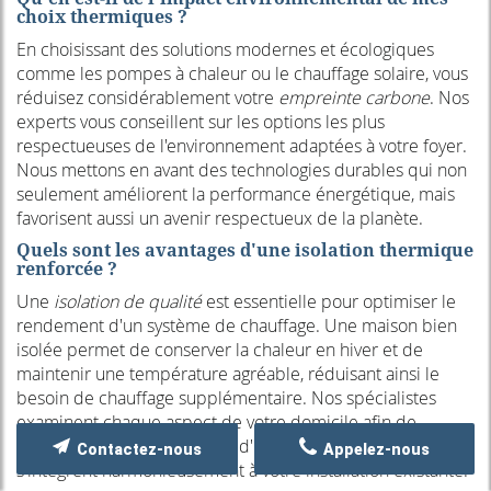
choix thermiques ?
En choisissant des solutions modernes et écologiques
comme les pompes à chaleur ou le chauffage solaire, vous
réduisez considérablement votre
empreinte carbone
. Nos
experts vous conseillent sur les options les plus
respectueuses de l'environnement adaptées à votre foyer.
Nous mettons en avant des technologies durables qui non
seulement améliorent la performance énergétique, mais
favorisent aussi un avenir respectueux de la planète.
Quels sont les avantages d'une isolation thermique
renforcée ?
Une
isolation de qualité
est essentielle pour optimiser le
rendement d'un système de chauffage. Une maison bien
isolée permet de conserver la chaleur en hiver et de
maintenir une température agréable, réduisant ainsi le
besoin de chauffage supplémentaire. Nos spécialistes
examinent chaque aspect de votre domicile afin de
recommander des solutions d'isolation performantes qui
Contactez-nous
Appelez-nous
s'intègrent harmonieusement à votre installation existante.