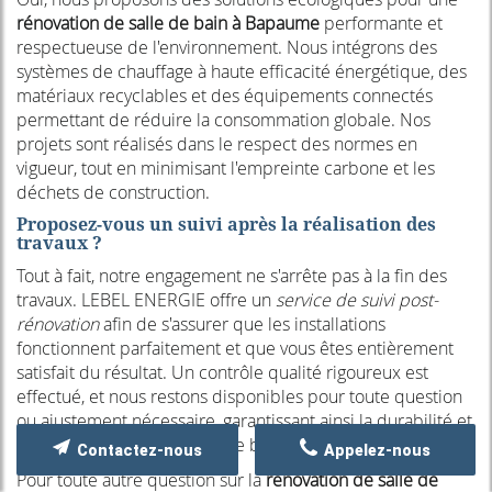
rénovation de salle de bain à Bapaume
performante et
respectueuse de l'environnement. Nous intégrons des
systèmes de chauffage à haute efficacité énergétique, des
matériaux recyclables et des équipements connectés
permettant de réduire la consommation globale. Nos
projets sont réalisés dans le respect des normes en
vigueur, tout en minimisant l'empreinte carbone et les
déchets de construction.
Proposez-vous un suivi après la réalisation des
travaux ?
Tout à fait, notre engagement ne s'arrête pas à la fin des
travaux. LEBEL ENERGIE offre un
service de suivi post-
rénovation
afin de s'assurer que les installations
fonctionnent parfaitement et que vous êtes entièrement
satisfait du résultat. Un contrôle qualité rigoureux est
effectué, et nous restons disponibles pour toute question
ou ajustement nécessaire, garantissant ainsi la durabilité et
la pérennité de votre salle de bain.
Contactez-nous
Appelez-nous
Pour toute autre question sur la
rénovation de salle de